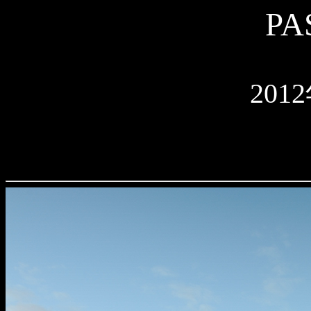
PA
201