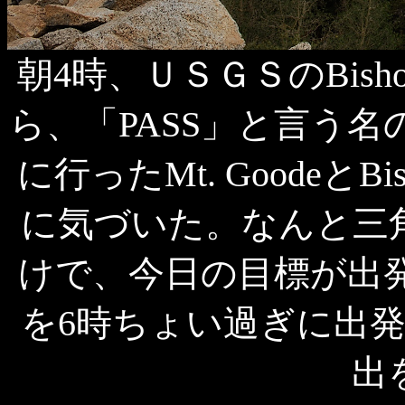
朝4時、ＵＳＧＳのBish
ら、「PASS」と言う名の標
に行ったMt. GoodeとB
に気づいた。なんと三
けで、今日の目標が出発直前に
を6時ちょい過ぎに出
出