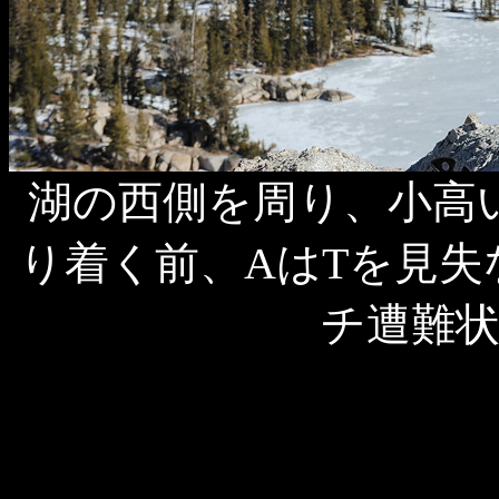
湖の西側を周り、小高
り着く前、AはTを見
チ遭難