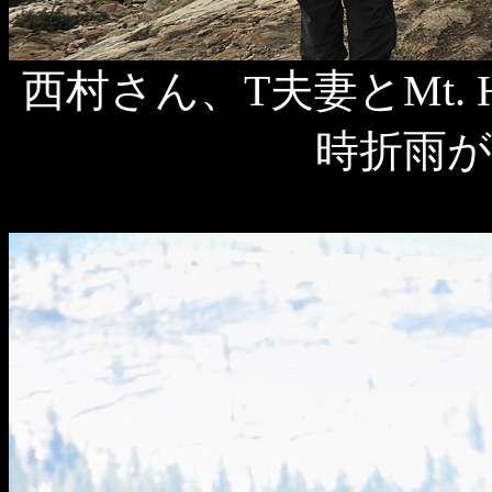
西村さん、T夫妻とMt. 
時折雨