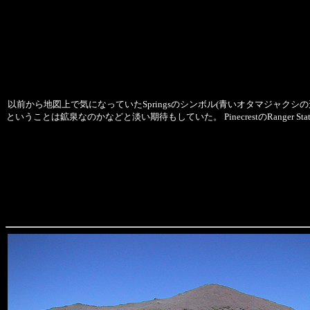
以前から地図上で気になっていたSpringsのシンボル(青いオタマジャクシの形)
ということは鉱泉なのかなどと淡い期待もしていた。 PinecrestのRange