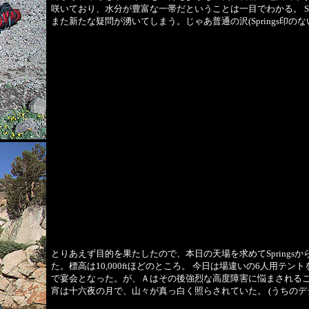
咲いており、水分が豊富な一帯だということは一目でわかる。 Sp
また新たな疑問が湧いてしまう。じゃあ普通の沢(Springs印の
とりあえず目的を果たしたので、本日の天場を求めてSpring
た。標高は10,000ftほどのところ。 今日は場違いの6人用
で宴会となった。が、Ａはその後強烈な高度障害に悩まされるこ
宵は十六夜の月で、山々が真っ白く照らされていた。 (うちのデ