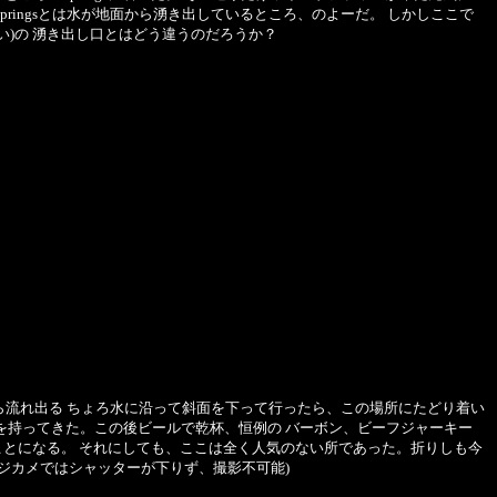
ringsとは水が地面から湧き出しているところ、のよーだ。 しかしここで
ない)の 湧き出し口とはどう違うのだろうか？
sから流れ出る ちょろ水に沿って斜面を下って行ったら、この場所にたどり着い
テントを持ってきた。この後ビールで乾杯、恒例の バーボン、ビーフジャーキー
とになる。 それにしても、ここは全く人気のない所であった。折りしも今
ジカメではシャッターが下りず、撮影不可能)