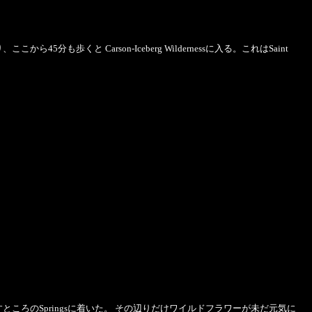
、ここから45分も歩くと Carson-Iceberg Wildernessに入る。これはSaint
ころのSpringsに着いた。 その辺りだけワイルドフラワーが未だ元気に