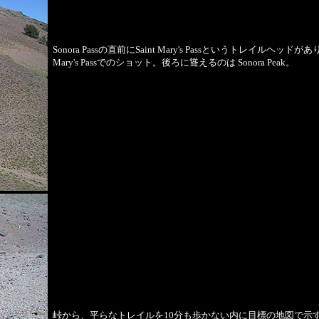
Sonora Passの直前にSaint Mary's Passというトレイルヘッドがあり
Mary's Passでのショット。後ろに聳えるのは Sonora Peak。
峠から、平らなトレイルを10分も歩かない内に目標の地図で示すと