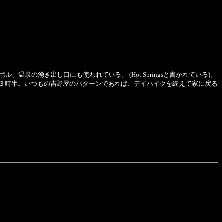
ル、温泉の湧き出し口にも使われている。 (Hot Springsと書かれている)。
は 午後も遅い３時半。いつもの吉野屋のパターンであれば、デイハイクを終えて家に戻る